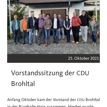
25. Okto­ber 2021
Vorstandssitzung der
CDU
Brohltal
Anfang Okto­ber kam der Vor­stand der
Broh­ltal
CDU
in der Burg­hal­le Hain zusam­men. Hier­bei wur­de