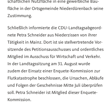
schaft­li­chen Nutz­flä­che in eine gewerb­li­che Bau­
flä­che in der Orts­ge­mein­de Nie­der­dü­ren­bach sei­ne
Zustimmung.
Schließ­lich infor­mier­te die CDU-Lan­d­­tags­­a­b­­ge­or­d­­
ne­­te Petra Schnei­der aus Nie­der­zis­sen von ihrer
Tätig­keit in Mainz. Dort ist sie stell­ver­tre­ten­de Vor­
sit­zen­de des Peti­ti­ons­aus­schus­ses und ordent­li­ches
Mit­glied im Aus­schuss für Wirt­schaft und Ver­kehr.
In der Land­tags­sit­zung am 31. August wur­de
zudem der Ein­satz einer Enquete-Kom­­mis­­si­on zur
Flut­ka­ta­stro­phe beschlos­sen, die Ursa­chen, Abläu­fe
und Fol­gen der Gescheh­nis­se Mit­te Juli über­prü­fen
soll. Petra Schnei­der ist Mit­glied die­ser Enquete-
Kommission.