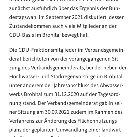
zunächst aus­führ­lich über das Ergeb­nis der Bun­
des­tags­wahl im Sep­tem­ber 2021 dis­ku­tiert, des­sen
Zustan­de­kom­men auch vie­le Mit­glie­der an der
CDU-Basis im Broh­ltal bewegt hat.
Die CDU-Frak­­ti­ons­­mi­t­­glie­­der im Ver­bands­ge­mein­
de­rat berich­te­ten von der vor­an­ge­gan­ge­nen Sit­
zung des Ver­bands­ge­mein­de­rats, bei der neben der
Hoch­­­was­­ser- und Stark­re­gen­vor­sor­ge im Broh­ltal
unter ande­rem der Jah­res­ab­schluss des Abwas­ser­
werks Broh­ltal zum 31.12.2020 auf der Tages­ord­
nung stand. Der Ver­bands­ge­mein­de­rat gab in sei­
ner Sit­zung am 30.09.2021 zudem im Rah­men des
Ver­fah­rens zur Ände­rung des Flä­chen­nut­zungs­
plans der geplan­ten Umwand­lung einer land­wirt­